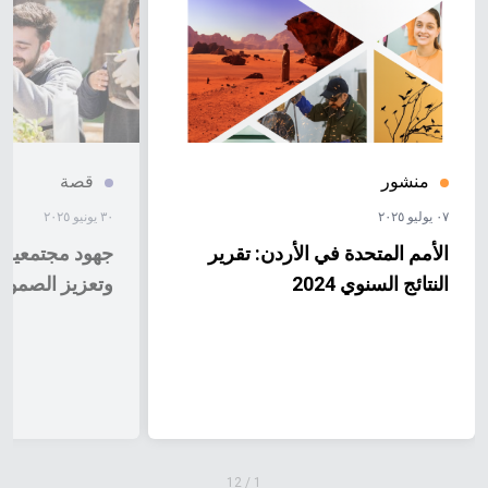
منشور
قصة
٠٧ يوليو ٢٠٢٥
٣٠ يونيو ٢٠٢٥
الأمم المتحدة في الأردن: تقرير
جهود مجتمعية لم
النتائج السنوي 2024
وتعزيز الصمود 
12
/
1