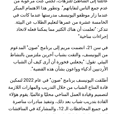
عائلتنا إلى الشاطئ للنزهات، لكنني كنت مرعوبة من
عدم جمع الناس لنفاياتهم". وتطور هذا الاهتمام المبكر
عندما زار موظفو اليونيسف مدرستها عندما كانت في
الخامسة عشرة من عمرها لتعليم الطلاب عن البيئة.
تتذكر: "تعلمت أن هناك الكثير مما يمكننا فعله لاتخاذ
إجراءات مناخية"
في سن 21، انضمت مريم إلى برنامج "صون" المدعوم
من اليونيسف، والتقت بشباب آخرين ملتزمين بالنشاط
البيئي. تقول: "يجعلني فخورة أن أرى كيف أن الشباب
الأردنيين أذكياء وواعون بشأن هذه القضية".
أطلقت اليونيسف برنامج "صون" في عام 2022 لتمكين
قادة المناخ الشباب من خلال التدريب والمهارات اللازمة
لتصميم وقيادة العمل المناخي محليًا وعالميًا. يقوم هؤلاء
القادة بتدريب شباب بعد ذلك، وتنفيذ مبادرات مناصرة
في جميع المحافظات الـ 12، والمشاركة في المناقشات