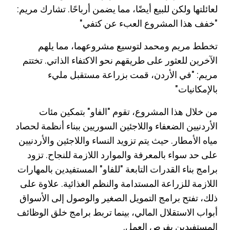
لعائلتها ولكن للبيع أيضًا، مما يضمن أرباحًا. تشارك مريم:
"خفف هذا المشروع العبء عن كتفي"
تخطط مريم ومحمد لتوسيع مشروعهما، مما يلهم
الآخرين للعثور على طريقهم نحو الاكتفاء الذاتي. تختتم
مريم: "في الأردن، قمت بزراعة مستقبل مليء
بالإمكانيات"
من خلال هذا المشروع، تقوم "الفاو" بتمكين مئات
الأردنيين الضعفاء واللاجئين السوريين ببناء أنظمة لحصاد
مياه الأمطار. حيث يتم تزويد النساء واللاجئين والأردنيين
على حد سواء بالمعرفة والموارد اللازمة للنجاح. تزود
برامج بناء القدرات التابعة "للفاو" المستفيدين بالمهارات
اللازمة للزراعة المستدامة والنظم الغذائية. علاوة على
ذلك، تفتح برامج التمويل الصغير والوصول إلى الأسواق
أبواب الاستقلال المالي، بينما تربط برامج خلق الوظائف
المستفيدين بفرص العمل.