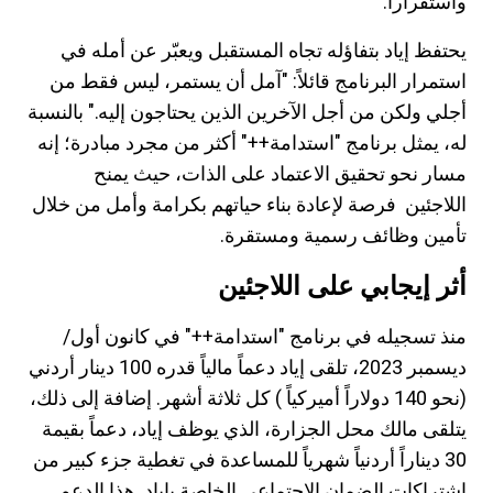
واستقراراً.
يحتفظ إياد بتفاؤله تجاه المستقبل ويعبّر عن أمله في
استمرار البرنامج قائلاً: "آمل أن يستمر، ليس فقط من
أجلي ولكن من أجل الآخرين الذين يحتاجون إليه." بالنسبة
له، يمثل برنامج "استدامة++" أكثر من مجرد مبادرة؛ إنه
مسار نحو تحقيق الاعتماد على الذات، حيث يمنح
اللاجئين فرصة لإعادة بناء حياتهم بكرامة وأمل من خلال
تأمين وظائف رسمية ومستقرة.
أثر إيجابي على اللاجئين
منذ تسجيله في برنامج "استدامة++" في كانون أول/
ديسمبر 2023، تلقى إياد دعماً مالياً قدره 100 دينار أردني
(نحو 140 دولاراً أميركياً ) كل ثلاثة أشهر. إضافة إلى ذلك،
يتلقى مالك محل الجزارة، الذي يوظف إياد، دعماً بقيمة
30 ديناراً أردنياً شهرياً للمساعدة في تغطية جزء كبير من
اشتراكات الضمان الاجتماعي الخاصة بإياد. هذا الدعم